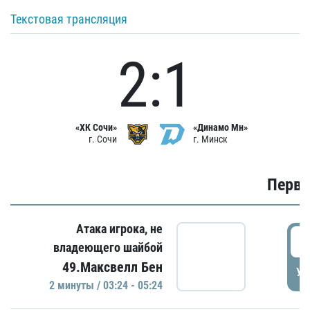
Текстовая трансляция
2:1
«ХК Сочи»
«Динамо Мн»
г. Сочи
г. Минск
Первы
Атака игрока, не
0
владеющего шайбой
49.Максвелл Бен
УД
2 минуты / 03:24 - 05:24