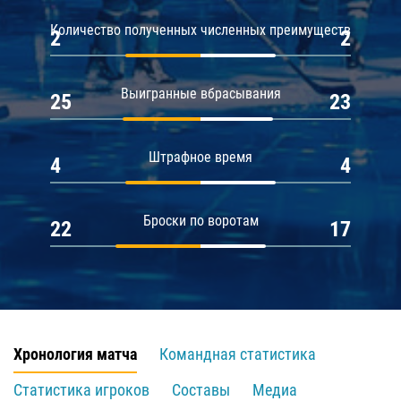
Количество полученных численных преимуществ
2
2
Выигранные вбрасывания
25
23
Штрафное время
4
4
Броски по воротам
22
17
Хронология матча
Командная статистика
Статистика игроков
Составы
Медиа