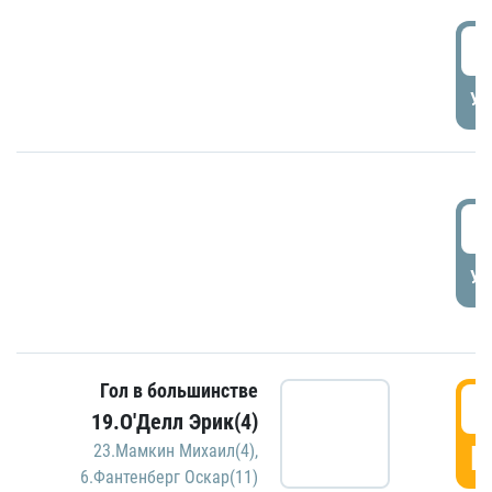
1
УД
1
УД
Гол в большинстве
1
19.О'Делл Эрик(4)
Г
23.Мамкин Михаил(4)
,
6.Фантенберг Оскар(11)