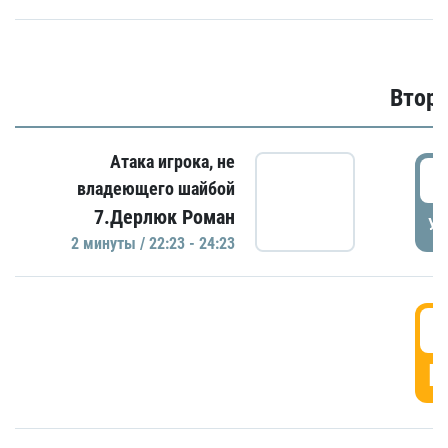
Второ
Атака игрока, не
2
владеющего шайбой
7.Дерлюк Роман
УД
2 минуты / 22:23 - 24:23
3
Г