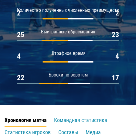
Количество полученных численных преимуществ
2
2
Выигранные вбрасывания
25
23
Штрафное время
4
4
Броски по воротам
22
17
Хронология матча
Командная статистика
Статистика игроков
Составы
Медиа