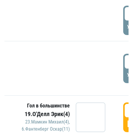
1
УД
1
УД
Гол в большинстве
1
19.О'Делл Эрик(4)
Г
23.Мамкин Михаил(4)
,
6.Фантенберг Оскар(11)