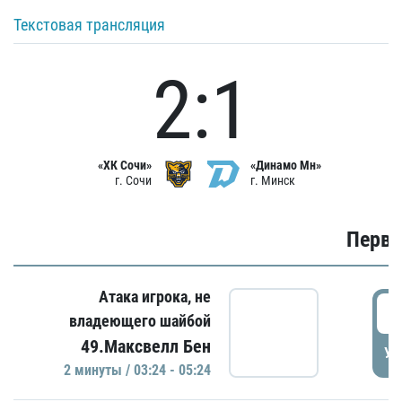
Текстовая трансляция
2:1
«ХК Сочи»
«Динамо Мн»
г. Сочи
г. Минск
Первы
Атака игрока, не
0
владеющего шайбой
49.Максвелл Бен
УД
2 минуты / 03:24 - 05:24