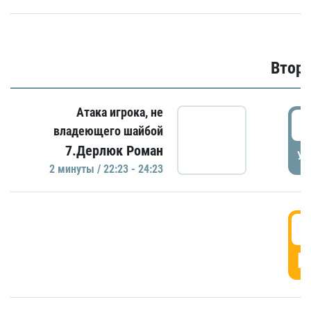
Второ
Атака игрока, не
2
владеющего шайбой
7.Дерлюк Роман
УД
2 минуты / 22:23 - 24:23
3
Г