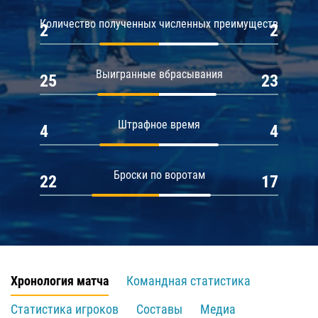
Количество полученных численных преимуществ
2
2
Выигранные вбрасывания
25
23
Штрафное время
4
4
Броски по воротам
22
17
Хронология матча
Командная статистика
Статистика игроков
Составы
Медиа