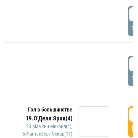
1
УД
1
УД
Гол в большинстве
1
19.О'Делл Эрик(4)
Г
23.Мамкин Михаил(4)
,
6.Фантенберг Оскар(11)