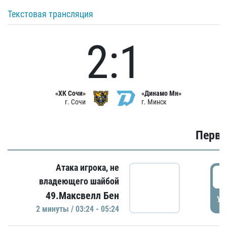
Текстовая трансляция
2:1
«ХК Сочи»
«Динамо Мн»
г. Сочи
г. Минск
Первы
Атака игрока, не
0
владеющего шайбой
49.Максвелл Бен
УД
2 минуты / 03:24 - 05:24