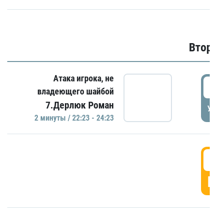
Второ
Атака игрока, не
2
владеющего шайбой
7.Дерлюк Роман
УД
2 минуты / 22:23 - 24:23
3
Г