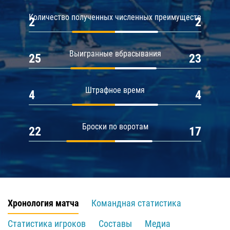
Количество полученных численных преимуществ
2
2
Выигранные вбрасывания
25
23
Штрафное время
4
4
Броски по воротам
22
17
Хронология матча
Командная статистика
Статистика игроков
Составы
Медиа