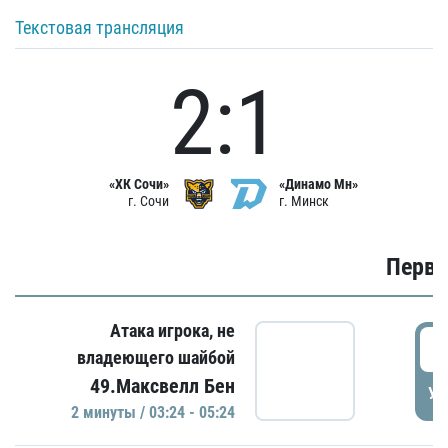
Текстовая трансляция
2:1
«ХК Сочи»
«Динамо Мн»
г. Сочи
г. Минск
Первы
Атака игрока, не
0
владеющего шайбой
49.Максвелл Бен
УД
2 минуты / 03:24 - 05:24