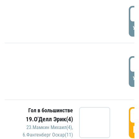
1
УД
1
УД
Гол в большинстве
1
19.О'Делл Эрик(4)
Г
23.Мамкин Михаил(4)
,
6.Фантенберг Оскар(11)