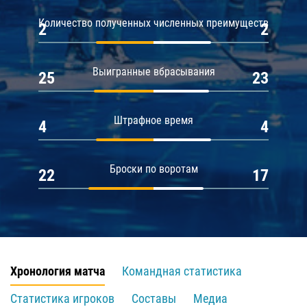
Количество полученных численных преимуществ
2
2
Выигранные вбрасывания
25
23
Штрафное время
4
4
Броски по воротам
22
17
Хронология матча
Командная статистика
Статистика игроков
Составы
Медиа