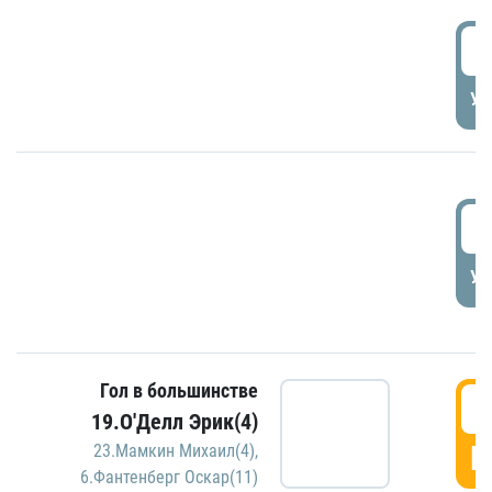
1
УД
1
УД
Гол в большинстве
1
19.О'Делл Эрик(4)
Г
23.Мамкин Михаил(4)
,
6.Фантенберг Оскар(11)