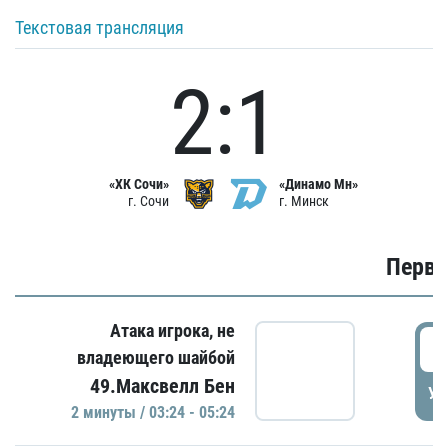
Текстовая трансляция
2:1
«ХК Сочи»
«Динамо Мн»
г. Сочи
г. Минск
Первы
Атака игрока, не
0
владеющего шайбой
49.Максвелл Бен
УД
2 минуты / 03:24 - 05:24