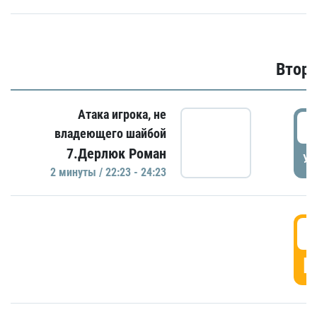
Второ
Атака игрока, не
2
владеющего шайбой
7.Дерлюк Роман
УД
2 минуты / 22:23 - 24:23
3
Г