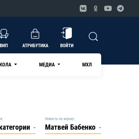
ВИП
АТРИБУТИКА
ВОЙТИ
КОЛА
МЕДИА
МХЛ
я:
Новость по игроку:
 категории
Матвей Бабенко