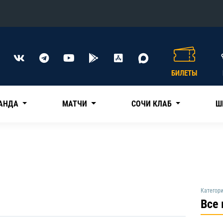
Конференция «Восток»
Дивизион Харламова
БИЛЕТЫ
Автомобилист
сляции
Ак Барс
АНДА
МАТЧИ
СОЧИ КЛАБ
Ш
Металлург Мг
Нефтехимик
 трансляции
Трактор
магазин
Дивизион Чернышева
Категори
Авангард
Все
ние КХЛ
Адмирал