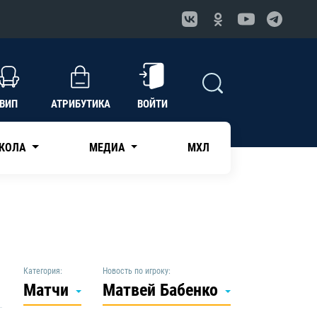
ВИП
АТРИБУТИКА
ВОЙТИ
КОЛА
МЕДИА
МХЛ
Категория:
Новость по игроку:
Матчи
Матвей Бабенко