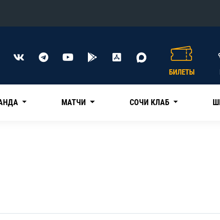
Конференция «Восток»
Дивизион Харламова
БИЛЕТЫ
Автомобилист
сляции
Ак Барс
АНДА
МАТЧИ
СОЧИ КЛАБ
Ш
Металлург Мг
Нефтехимик
 трансляции
Трактор
магазин
Дивизион Чернышева
Авангард
ние КХЛ
Адмирал