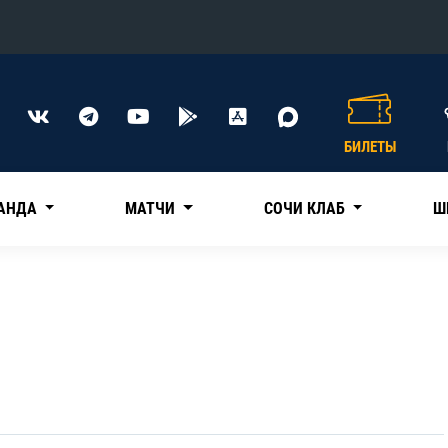
Конференция «Восток»
Дивизион Харламова
БИЛЕТЫ
Автомобилист
сляции
Ак Барс
АНДА
МАТЧИ
СОЧИ КЛАБ
Ш
Металлург Мг
Нефтехимик
 трансляции
Трактор
магазин
Дивизион Чернышева
Авангард
ние КХЛ
Адмирал