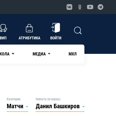
ВИП
АТРИБУТИКА
ВОЙТИ
КОЛА
МЕДИА
МХЛ
Категория:
Новость по игроку:
Матчи
Данил Башкиров