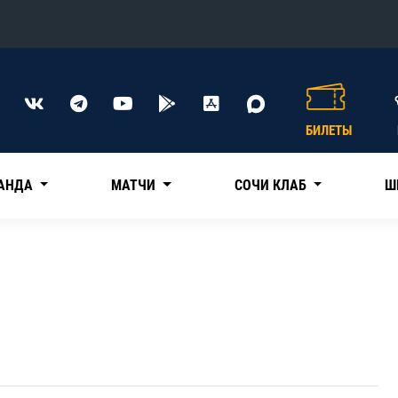
Конференция «Восток»
Дивизион Харламова
БИЛЕТЫ
Автомобилист
сляции
Ак Барс
АНДА
МАТЧИ
СОЧИ КЛАБ
Ш
Металлург Мг
Нефтехимик
 трансляции
Трактор
магазин
Дивизион Чернышева
Авангард
ние КХЛ
Адмирал