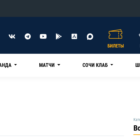
Конференция «Восток»
Дивизион Харламова
БИЛЕТЫ
Автомобилист
сляции
Ак Барс
АНДА
МАТЧИ
СОЧИ КЛАБ
Ш
Металлург Мг
Нефтехимик
 трансляции
Трактор
магазин
Дивизион Чернышева
Кат
Авангард
В
ние КХЛ
Адмирал