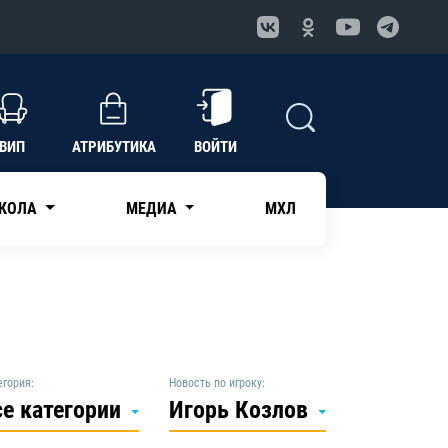
ВИП
АТРИБУТИКА
ВОЙТИ
КОЛА
МЕДИА
МХЛ
егория:
Новость по игроку:
се категории
Игорь Козлов