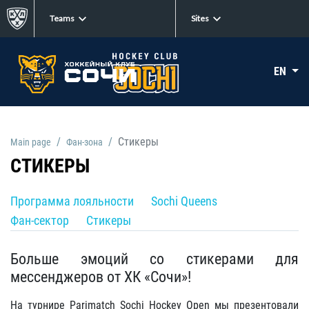
Teams
Sites
EN
Стикеры
Main page
Фан-зона
СТИКЕРЫ
Программа лояльности
Sochi Queens
Фан-сектор
Стикеры
Больше эмоций со стикерами для
мессенджеров от ХК «Сочи»!
На турнире Parimatch Sochi Hockey Open мы презентовали