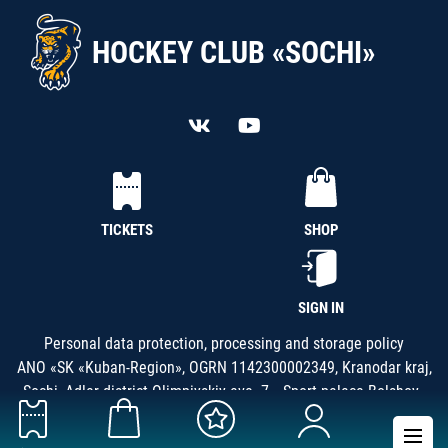
HOCKEY CLUB «SOCHI»
TICKETS
SHOP
SIGN IN
Personal data protection, processing and storage policy
ANO «SK «Kuban-Region», OGRN 1142300002349, Kranodar kraj,
Sochi, Adler district Olimpiyskiy ave. 7, «Sport palace Bolshoy»