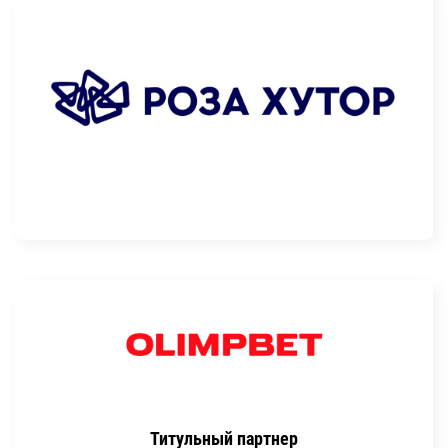
Титульный партнер