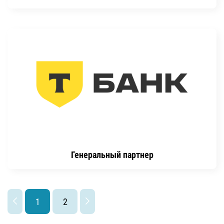
Генеральный партнер
1
2