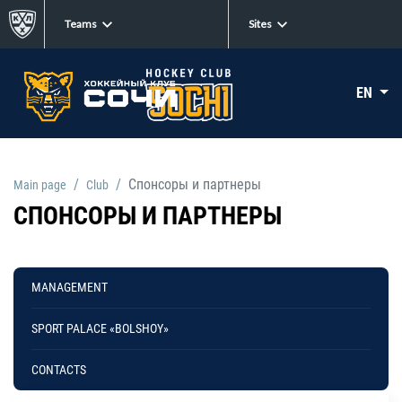
Teams
Sites
EN
Спонсоры и партнеры
Main page
Club
СПОНСОРЫ И ПАРТНЕРЫ
MANAGEMENT
SPORT PALACE «BOLSHOY»
CONTACTS