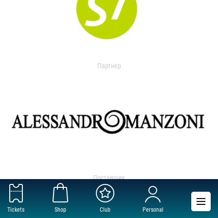
Партнер
Поставщик
Tickets
Shop
Club
Personal