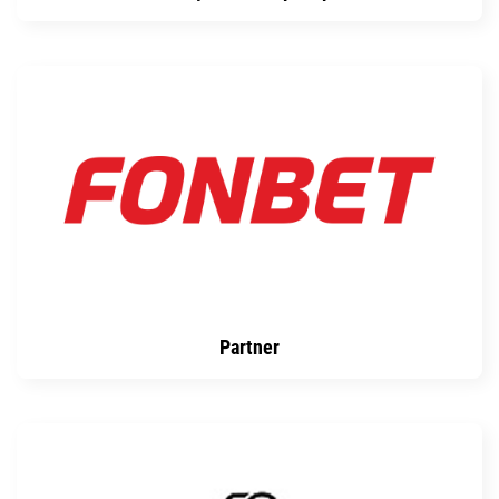
Partner