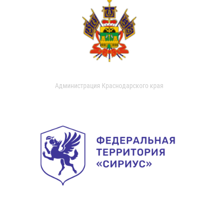
Администрация Краснодарского края