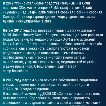
В 2017
турнир стал более представительным и в Сочи
приехали СКА, магнитогорский «Металлург», китайский
«Куньлунь Ред Стар», олимпийская сборная России и сборная
Канады. С тех пор турнир держит марку одного из самых
лучших и обсуждаемых в лиге.
Летом 2017 года
был проведён первый детский лагерь —
Sochi Junior Hockey Camp. Во время смены с детьми работали
Нолан Хоу (внук легендарного Горди Хоу) и его ассистент
Майк Асселин. Лагерь организован на базе хоккейного клуба
«Сочи», а юные хоккеисты располагаются в основной
раздевалке команды и пользуются всеми благами
профессиональных игроков — спортивными залами,
пищеблоком, услугами сервисмена, медицинской службы
и даже прачечной. Официальный сайт лагеря:
camp.hcsochi.ru.
В 2019 году
клубом была открыта собственная спортивная
школа, первыми воспитанниками которой стали дети
2012 и 2013 годов рождения.
В настоящий момент в ДЮСШ ХК «Сочи» занимаются группы
пяти возрастов. Подробнее о школе можно прочитать
в специальном разделе на сайте, а за её жизнью и успехами