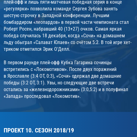
плей-офф и лишь пяти-матчевая победная серия в конце
«регулярки» позволила команде Сергея Зубова занять
шестую строчку в Западной конференции. Лучшим
бомбардиром «леопардов» в первой части чемпионата стал
Роберт Росен, набравший 40 (13+27) очков. Самая яркая
победа случилась 18 декабря, когда «Сочи» на домашнем
льду обыграл «Салават Юлаев» со счётом 5:2. В той игре хет-
триком отметился Эрик О'Делл.
В первом раунде плей-офф Кубка Гагарина сочинцы
встретились с «Локомотивом». После двух поражений
в Ярославле (3:4 ОТ, 0:3), «Сочи» одержал две домашние
победы (3:2 ОТ, 3:1). Увы, но следующие две встречи
остались за «железнодорожниками» (3:0,5:2) и в полуфинал
«Запада» проследовал «Локомотив».
ПРОЕКТ 10. СЕЗОН 2018/19