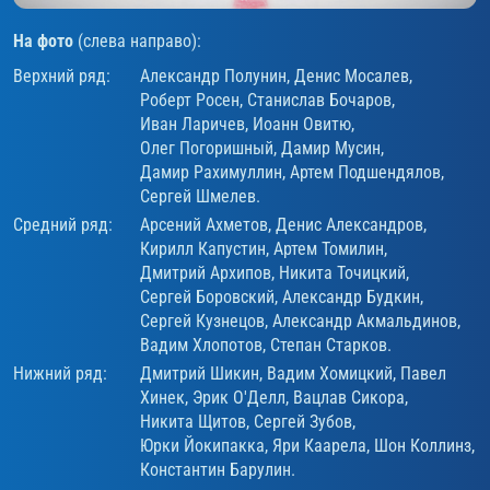
На фото
(слева направо):
Верхний ряд:
Александр Полунин
,
Денис Мосалев
,
Роберт Росен
,
Станислав Бочаров
,
Иван Ларичев
,
Иоанн Овитю
,
Олег Погоришный
,
Дамир Мусин
,
Дамир Рахимуллин
,
Артем Подшендялов
,
Сергей Шмелев
.
Средний ряд:
Арсений Ахметов
,
Денис Александров
,
Кирилл Капустин
,
Артем Томилин
,
Дмитрий Архипов
,
Никита Точицкий
,
Сергей Боровский
,
Александр Будкин
,
Сергей Кузнецов
,
Александр Акмальдинов
,
Вадим Хлопотов
,
Степан Старков
.
Нижний ряд:
Дмитрий Шикин
,
Вадим Хомицкий
, Павел
Хинек,
Эрик О'Делл
,
Вацлав Сикора
,
Никита Щитов
,
Сергей Зубов
,
Юрки Йокипакка
, Яри Каарела,
Шон Коллинз
,
Константин Барулин
.