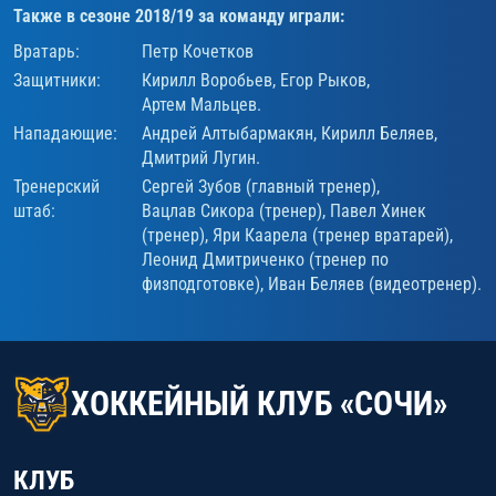
Также в сезоне 2018/19 за команду играли:
Вратарь:
Петр Кочетков
Защитники:
Кирилл Воробьев
,
Егор Рыков
,
Артем Мальцев
.
Нападающие:
Андрей Алтыбармакян
,
Кирилл Беляев
,
Дмитрий Лугин
.
Тренерский
Сергей Зубов (главный тренер)
,
штаб:
Вацлав Сикора (тренер)
, Павел Хинек
(тренер), Яри Каарела (тренер вратарей),
Леонид Дмитриченко (тренер по
физподготовке), Иван Беляев (видеотренер).
ХОККЕЙНЫЙ КЛУБ «СОЧИ»
КЛУБ