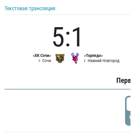
Текстовая трансляция
5:1
«ХК Сочи»
«Торпедо»
г. Сочи
г. Нижний Новгород
Первы
0
УД