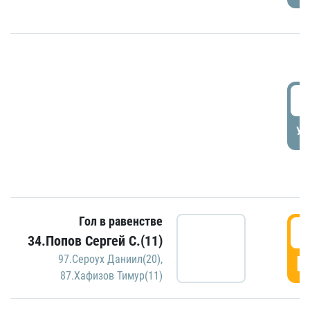
5
УД
Гол в равенстве
5
34.Попов Сергей С.(11)
Г
97.Сероух Даниил(20)
,
87.Хафизов Тимур(11)