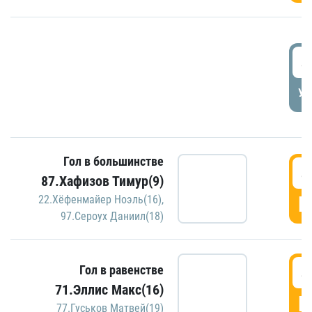
4
УД
Гол в большинстве
4
87.Хафизов Тимур(9)
Г
22.Хёфенмайер Ноэль(16)
,
97.Сероух Даниил(18)
4
Гол в равенстве
71.Эллис Макс(16)
Г
77.Гуськов Матвей(19)