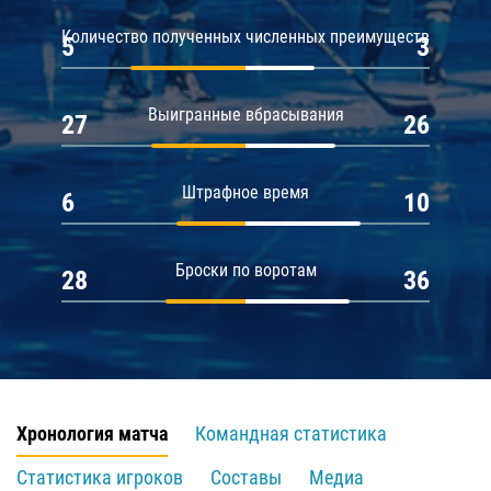
Количество полученных численных преимуществ
5
3
Выигранные вбрасывания
27
26
Штрафное время
6
10
Броски по воротам
28
36
Хронология матча
Командная статистика
Статистика игроков
Составы
Медиа