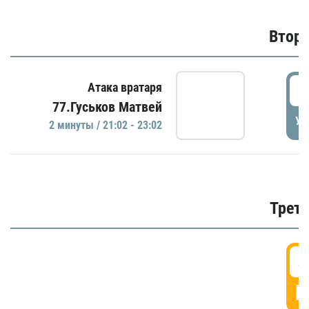
Второ
2
Атака вратаря
77.Гуськов Матвей
УД
2 минуты / 21:02 - 23:02
Трети
4
Г