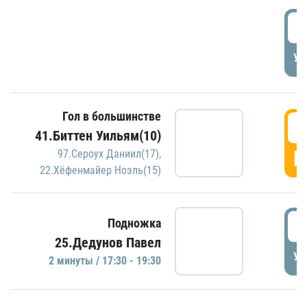
1
УД
Гол в большинстве
1
41.Биттен Уильям(10)
Г
97.Сероух Даниил(17)
,
22.Хёфенмайер Ноэль(15)
1
Подножка
25.Дедунов Павел
УД
2 минуты / 17:30 - 19:30