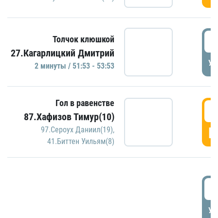
5
Толчок клюшкой
27.Кагарлицкий Дмитрий
УД
2 минуты / 51:53 - 53:53
Гол в равенстве
5
87.Хафизов Тимур(10)
Г
97.Сероух Даниил(19)
,
41.Биттен Уильям(8)
5
УД