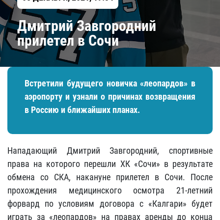
Дмитрий Завгородний
прилетел в Сочи
Встретили будущего новичка «леопардов» в
аэропорту и узнали о причинах возвращения
в Россию и ближайших планах.
Нападающий Дмитрий Завгородний, спортивные
права на которого перешли ХК «Сочи» в результате
обмена со СКА, накануне прилетел в Сочи. После
прохождения медицинского осмотра 21-летний
форвард по условиям договора с «Калгари» будет
играть за «леопардов» на правах аренды до конца