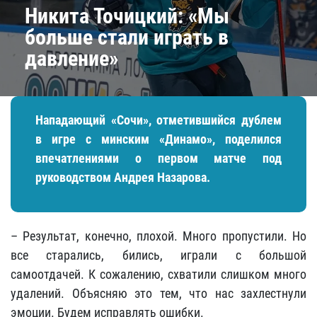
Никита Точицкий: «Мы
больше стали играть в
давление»
Нападающий «Сочи», отметившийся дублем
в игре с минским «Динамо», поделился
впечатлениями о первом матче под
руководством Андрея Назарова.
– Результат, конечно, плохой. Много пропустили. Но
все старались, бились, играли с большой
самоотдачей. К сожалению, схватили слишком много
удалений. Объясняю это тем, что нас захлестнули
эмоции. Будем исправлять ошибки.