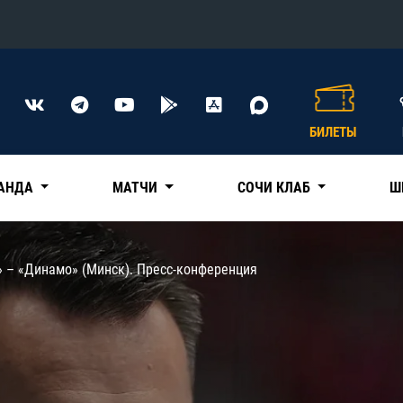
Конференция «Восток»
Дивизион Харламова
БИЛЕТЫ
Автомобилист
сляции
Ак Барс
АНДА
МАТЧИ
СОЧИ КЛАБ
Ш
Металлург Мг
Нефтехимик
 трансляции
» – «Динамо» (Минск). Пресс-конференция
Трактор
магазин
Дивизион Чернышева
Авангард
ние КХЛ
Адмирал