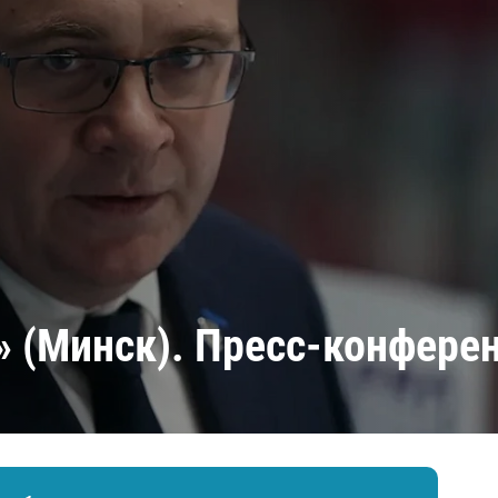
Амур
Барыс
Салават Юлаев
Сибирь
» (Минск). Пресс-конфере