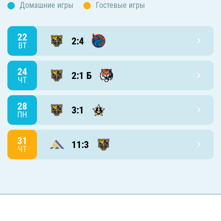
Домашние игры
Гостевые игры
22
2:4
ВТ
24
2:1 Б
ЧТ
28
3:1
ПН
31
11:3
ЧТ