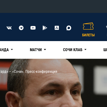
Конференция «Восток»
Дивизион Харламова
БИЛЕТЫ
Автомобилист
сляции
Ак Барс
АНДА
МАТЧИ
СОЧИ КЛАБ
Ш
Металлург Мг
Нефтехимик
 трансляции
гард» – «Сочи». Пресс-конференция
Трактор
магазин
Дивизион Чернышева
Авангард
ние КХЛ
Адмирал