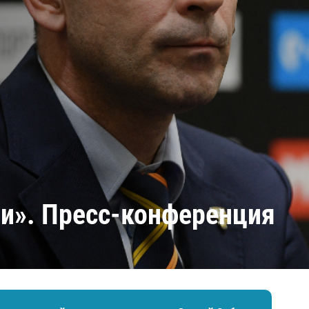
Амур
Барыс
Салават Юлаев
Сибирь
чи». Пресс-конференция