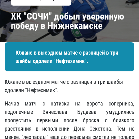
ХК "СОЧИ" добыл уверенную
победу в Нижнекамске
Южане в выездном матче с разницей в три
шайбы одолели "Нефтехимик".
Южане в выездном матче с разницей в три шайбы
одолели "Нефтехимик".
Начав матч с натиска на ворота соперника,
подопечные Вячеслава Буцаева умудрились
пропустить первыми после броска с близкого
расстояния в исполнении Дэна Секстона. Тем не
менее, "леопарды" еще до перерыва смогли не только