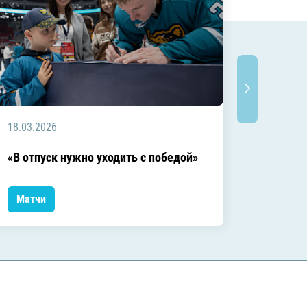
18.03.2026
18.03.2
Заключ
«В отпуск нужно уходить с победой»
сезоне
Матчи
Матчи