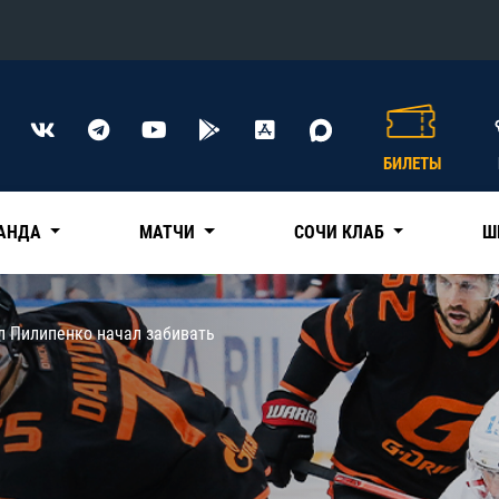
Конференция «Восток»
Дивизион Харламова
БИЛЕТЫ
Автомобилист
сляции
Ак Барс
АНДА
МАТЧИ
СОЧИ КЛАБ
Ш
Металлург Мг
Нефтехимик
 трансляции
лл Пилипенко начал забивать
Трактор
магазин
Дивизион Чернышева
Авангард
ние КХЛ
Адмирал