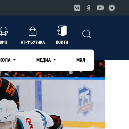
ВИП
АТРИБУТИКА
ВОЙТИ
КОЛА
МЕДИА
МХЛ