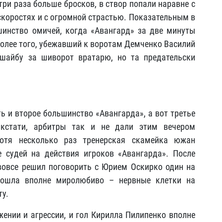
ри раза больше бросков, в створ попали наравне с
скоростях и с огромной страстью. Показательным в
инство омичей, когда «Авангард» за две минуты
 Более того, убежавший к воротам Демченко Василий
шайбу за шиворот вратарю, но та предательски
ь и второе большинство «Авангарда», а вот третье
 кстати, арбитры так и не дали этим вечером
хотя несколько раз тренерская скамейка южан
 судей на действия игроков «Авангарда». После
вовсе решил поговорить с Юрием Оскирко один на
прошла вполне миролюбиво – нервные клетки на
ту.
жении и агрессии, и гол Кирилла Пилипенко вполне