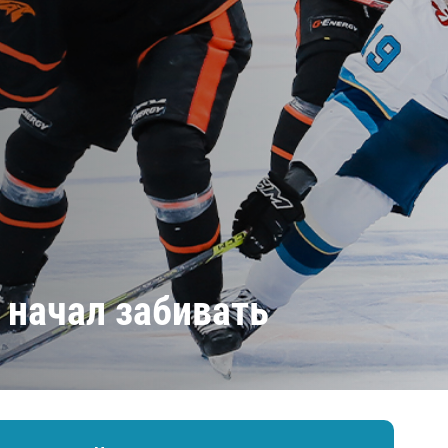
Амур
Барыс
Салават Юлаев
Сибирь
 начал забивать