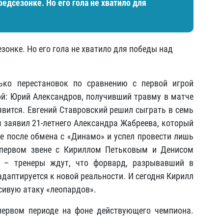
дсезонке. Но его гола не хватило для
онке. Но его гола не хватило для победы над
ько перестановок по сравнению с первой игрой
й: Юрий Александров, получивший травму в матче
явится. Евгений Ставровский решил сыграть в семь
заявил 21-летнего Александра Жабреева, который
е после обмена с «Динамо» и успел провести лишь
в первом звене с Кириллом Петьковым и Денисом
 – тренеры ждут, что форвард, разрывавший в
даптируется к новой реальности. И сегодня Кирилл
сивую атаку «леопардов».
первом периоде на фоне действующего чемпиона.