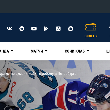
Конференция «Восток»
Дивизион Харламова
БИЛЕТЫ
Автомобилист
сляции
Ак Барс
АНДА
МАТЧИ
СОЧИ КЛАБ
Ш
Металлург Мг
Нефтехимик
 трансляции
арды» не сумели добыть победу в Петербурге
Трактор
магазин
Дивизион Чернышева
Авангард
ние КХЛ
Адмирал