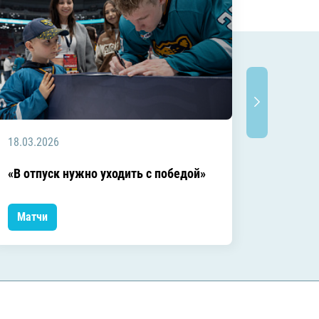
18.03.2026
18.03.2
Заключ
«В отпуск нужно уходить с победой»
сезоне
Матчи
Матчи