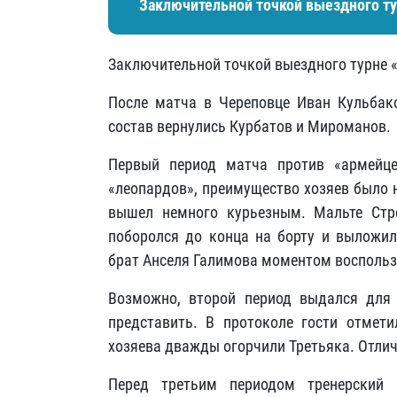
Заключительной точкой выездного ту
Заключительной точкой выездного турне «
После матча в Череповце Иван Кульбако
состав вернулись Курбатов и Мироманов.
Первый период матча против «армейц
«леопардов», преимущество хозяев было 
вышел немного курьезным. Мальте Стр
поборолся до конца на борту и выложи
брат Анселя Галимова моментом воспользо
Возможно, второй период выдался для 
представить. В протоколе гости отме
хозяева дважды огорчили Третьяка. Отли
Перед третьим периодом тренерский 