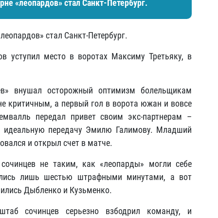
рне «леопардов» стал Санкт-Петербург.
леопардов» стал Санкт-Петербург.
в уступил место в воротах Максиму Третьяку, в
ев» внушал осторожный оптимизм болельщикам
не критичным, а первый гол в ворота южан и вовсе
емвалль передал привет своим экс-партнерам –
л идеальную передачу Эмилю Галимову. Младший
вался и открыл счет в матче.
сочинцев не таким, как «леопарды» могли себе
тились лишь шестью штрафными минутами, а вот
чились Дыбленко и Кузьменко.
штаб сочинцев серьезно взбодрил команду, и