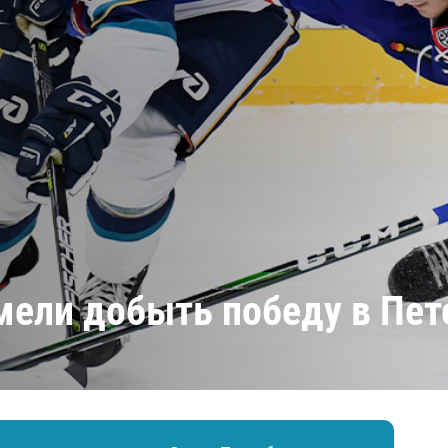
Амур
Барыс
Салават Юлаев
Сибирь
мели добыть победу в Пет