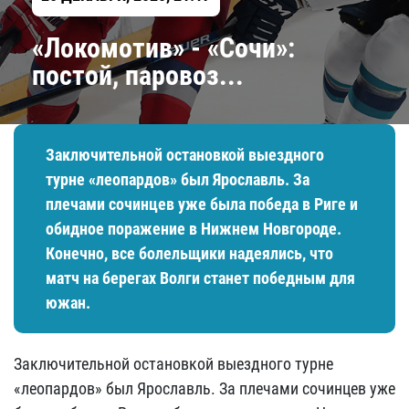
«Локомотив» - «Сочи»:
постой, паровоз...
Заключительной остановкой выездного
турне «леопардов» был Ярославль. За
плечами сочинцев уже была победа в Риге и
обидное поражение в Нижнем Новгороде.
Конечно, все болельщики надеялись, что
матч на берегах Волги станет победным для
южан.
Заключительной остановкой выездного турне
«леопардов» был Ярославль. За плечами сочинцев уже