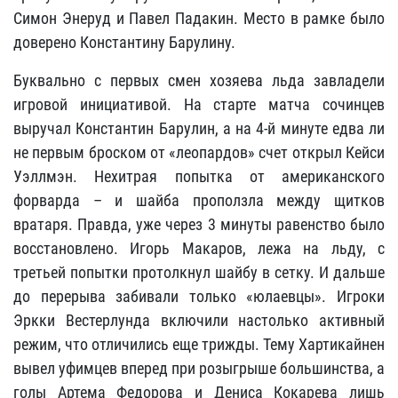
Симон Энеруд и Павел Падакин. Место в рамке было
доверено Константину Барулину.
Буквально с первых смен хозяева льда завладели
игровой инициативой. На старте матча сочинцев
выручал Константин Барулин, а на 4-й минуте едва ли
не первым броском от «леопардов» счет открыл Кейси
Уэллмэн. Нехитрая попытка от американского
форварда – и шайба проползла между щитков
вратаря. Правда, уже через 3 минуты равенство было
восстановлено. Игорь Макаров, лежа на льду, с
третьей попытки протолкнул шайбу в сетку. И дальше
до перерыва забивали только «юлаевцы». Игроки
Эркки Вестерлунда включили настолько активный
режим, что отличились еще трижды. Тему Хартикайнен
вывел уфимцев вперед при розыгрыше большинства, а
голы Артема Федорова и Дениса Кокарева лишь