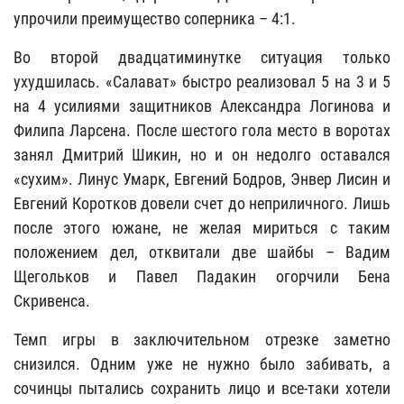
упрочили преимущество соперника – 4:1.
Во второй двадцатиминутке ситуация только
ухудшилась. «Салават» быстро реализовал 5 на 3 и 5
на 4 усилиями защитников Александра Логинова и
Филипа Ларсена. После шестого гола место в воротах
занял Дмитрий Шикин, но и он недолго оставался
«сухим». Линус Умарк, Евгений Бодров, Энвер Лисин и
Евгений Коротков довели счет до неприличного. Лишь
после этого южане, не желая мириться с таким
положением дел, отквитали две шайбы – Вадим
Щегольков и Павел Падакин огорчили Бена
Скривенса.
Темп игры в заключительном отрезке заметно
снизился. Одним уже не нужно было забивать, а
сочинцы пытались сохранить лицо и все-таки хотели