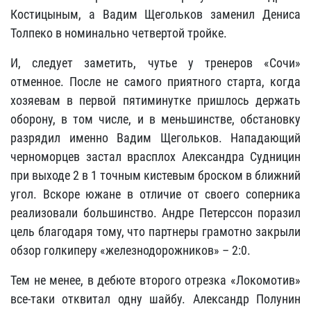
Костицыным, а Вадим Щегольков заменил Дениса
Толпеко в номинально четвертой тройке.
И, следует заметить, чутье у тренеров «Сочи»
отменное. После не самого приятного старта, когда
хозяевам в первой пятиминутке пришлось держать
оборону, в том числе, и в меньшинстве, обстановку
разрядил именно Вадим Щегольков. Нападающий
черноморцев застал врасплох Александра Судницин
при выходе 2 в 1 точным кистевым броском в ближний
угол. Вскоре южане в отличие от своего соперника
реализовали большинство. Андре Петерссон поразил
цель благодаря тому, что партнеры грамотно закрыли
обзор голкиперу «железнодорожников» – 2:0.
Тем не менее, в дебюте второго отрезка «Локомотив»
все-таки отквитал одну шайбу. Александр Полунин