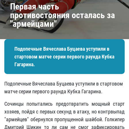
Первая часть
противостояния осталась за
"армейцами"
Подопечные Вячеслава Буцаева уступили в
стартовом матче серии первого раунда Кубка
Гагарина.
Подопечные Вячеслава Буцаева уступили в стартовом
матче серии первого раунда Кубка Гагарина.
Сочинцы попытались предотвратить мощный старт
хозяев, пойдя с первых секунд в атаку, но контрвыпад
"армейцев" обернулся пропущенной шайбой. Голкипер
Дмитрий Шикин то ли сам не смог зафиксировать