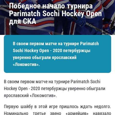
Победное начало турнира
Parimatch Sochi Hockey Open
для СКА
В своем первом матче на турнире Parimatch
Sochi Hockey Open - 2020 петербуржцы
уверенно обыграли ярославский
«Локомотив».
В своем первом матче на турнире Parimatch Sochi
Hockey Open - 2020 петербуржцы уверенно обыграли
ярославский «Локомотив».
Первую шайбу в этой игре пришлось ждать недолго.
Номинально третье звено «армейцев» навязало