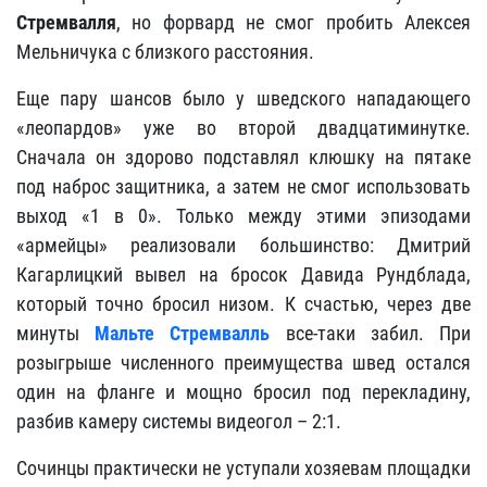
Стремвалля
, но форвард не смог пробить Алексея
Мельничука с близкого расстояния.
Еще пару шансов было у шведского нападающего
«леопардов» уже во второй двадцатиминутке.
Сначала он здорово подставлял клюшку на пятаке
под наброс защитника, а затем не смог использовать
выход «1 в 0». Только между этими эпизодами
«армейцы» реализовали большинство: Дмитрий
Кагарлицкий вывел на бросок Давида Рундблада,
который точно бросил низом. К счастью, через две
минуты
Мальте Стремвалль
все-таки забил. При
розыгрыше численного преимущества швед остался
один на фланге и мощно бросил под перекладину,
разбив камеру системы видеогол – 2:1.
Сочинцы практически не уступали хозяевам площадки