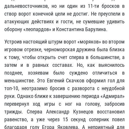
дальневосточников, но ни один из 11-ти бросков в
створ ворот конечной цели не достиг. Не преуспели в
атакующих действиях и гости, не сумевшие удивить
оборону «леопардов» и Константина Барулина.
Устроив настоящий штурм ворот «моряков» во втором
игровом отрезке, черноморская дружина была близка
к тому, чтобы открыть счет сперва в большинстве, а
затем и в равных составах. Но, как выяснилось
позднее, хозяевам было суждено отличиться в
меньшинстве. Это Евгений Скачков оформил гол для
топ-10, неотразимо бросив с разворота с неудобной
руки. Однако ближе к завершению периода «Адмирал»
перевернул ход игры с ног на голову, забросив
трижды. Сперва Александр Кузнецов восстановил
равенство, а уже через 15 секунд соперник повел
благодаря голу Егора Яковлева. А неприятный для