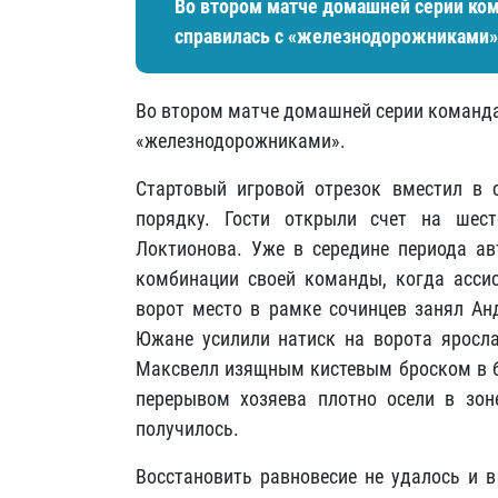
Во втором матче домашней серии ком
справилась с «железнодорожниками»
Во втором матче домашней серии команда
«железнодорожниками».
Стартовый игровой отрезок вместил в 
порядку. Гости открыли счет на шес
Локтионова. Уже в середине периода ав
комбинации своей команды, когда ассис
ворот место в рамке сочинцев занял Ан
Южане усилили натиск на ворота яросла
Максвелл изящным кистевым броском в б
перерывом хозяева плотно осели в зоне
получилось.
Восстановить равновесие не удалось и в