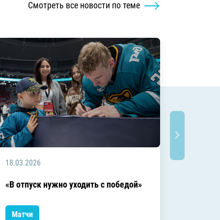
Смотреть все новости по теме
18.03.2026
18.03.2
Заключ
«В отпуск нужно уходить с победой»
сезоне
Матчи
Матчи