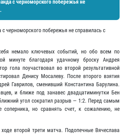
анда с черноморского побережья не
.
 с черноморского побережья не справилась с
себя немало ключевых событий, но обо всем по
той минуте благодаря удачному броску Андрея
тор гола поучаствовал во второй результативной
тировал Денису Мосалеву. После второго взятия
дрей Гаврилов, сменивший Константина Барулина.
вцев, и ближе под занавес двадцатиминутки Бен
лижний угол сократил разрыв — 1:2. Перед самым
 соперника, но сравнять счет, к сожалению, не
 ходе второй трети матча. Подопечные Вячеслава