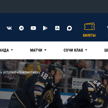
Конференция «Восток»
Дивизион Харламова
БИЛЕТЫ
Автомобилист
сляции
Ак Барс
АНДА
МАТЧИ
СОЧИ КЛАБ
Ш
Металлург Мг
Нефтехимик
 трансляции
» уступил «Локомотиву»
Трактор
магазин
Дивизион Чернышева
Авангард
ние КХЛ
Адмирал