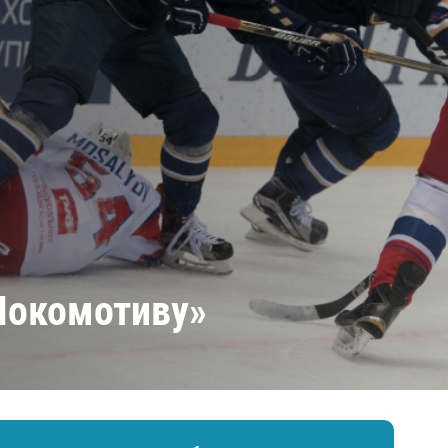
Амур
Барыс
Салават Юлаев
Сибирь
Локомотиву»