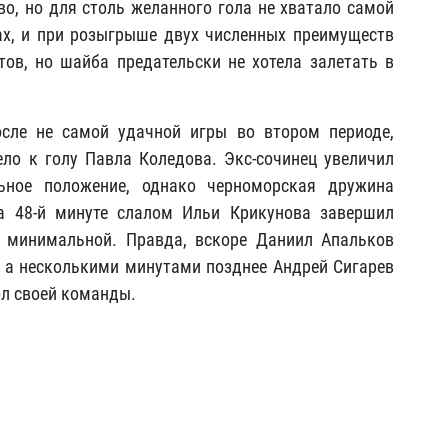
, но для столь желанного гола не хватало самой
ах, и при розыгрыше двух численных преимуществ
ов, но шайба предательски не хотела залетать в
сле не самой удачной игры во втором периоде,
ело к голу Павла Коледова. Экс-сочинец увеличил
ьное положение, однако черноморская дружина
а 48-й минуте слалом Ильи Крикунова завершил
у минимальной. Правда, вскоре Даниил Апальков
1, а несколькими минутами позднее Андрей Сигарев
ол своей команды.