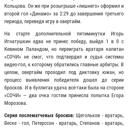
Кольцова. Он же при розыгрыше «лишнего» оформил и
второй гол «Динамо» за 2:29 до завершения третьего
периода, переведя игру в овертайм.
На старте дополнительной пятиминутки Игорь
Игнатушкин едва не принес победу, выйдя 1 в 0 с
Кевином Лаландом, но переиграть вратаря капитан
«СОЧИ» не смог, что подтвердил и судья системы
видео-гол, к которому обратились главные арбитры. В
целом, овертайм проходил под диктовку южан, но
процесс выявления победителя дошел до серии
бросков. И в буллитах удача все-таки была на стороне
«СОЧИ» — два очка гостям принесла попытка Егора
Морозова.
Серия послематчевых бросков:
Щегольков - вратарь,
Веске - гол, Петерссон - вратарь, Степанов - вратарь,