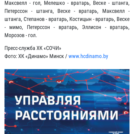
Максвелл - гол, Мелешко - вратарь, Веске - штанга,
Петерссон - штанга, Веске - вратарь, Максвелл -
штанга, Степанов - вратарь, Костицын - вратарь, Веске
- мимо, Петерссон - вратарь, Эллисон - вратарь,
Морозов - гол.
Пресс-служба ХК «СОЧИ»
Фото: ХК «Динамо» Минск /
www.hcdinamo.by