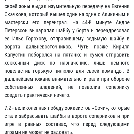
своей зоны выдал изумительную передачу на Евгения
Скачкова, который вышел один на один с Аликиным и
мастерски его переиграл. На 44-й минуте Андре
Петерссон выцарапал шайбу у борта и переадресовал
ее Илье Горохову, отправившему седьмую шайбу в
ворота дальневосточников. Чуть позже Кирилл
Капустин поборолся на пятачке и сумел отправить
хоккейный диск по назначению, лишь немного
подсластив горькую пилюлю для своей команды. В
дальнейшем южане внимательно играли при обороне
собственных владений, не позволив сопернику
создать практически ничего.
7:2 - великолепная победу хоккеистов «Сочи», которые
стали забрасывать шайбы в ворота соперников и при
игре в равных составах, что перед следующими
играми не может не радовать.