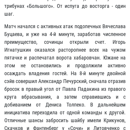
трибунах «
Большого»
. От испуга до восторга - один
шаг.
Матч начался с активных атак подопечных Вячеслава
Буцаева, и уже на 4-й минуте, заработав численное
преимущество, сочинцы открыли счет. Игорь
Игнатушкин оказался расторопнее всех на чужом
пятачке и распечатал ворота хабаровчан. Южане на
этом не остановились и продолжили активно
осаждать владения гостей. На 8-й минуте двойной
сэйв совершил Александр Печурский, сначала отразив
бросок в правый угол от Павла Падакина из правого
круга вбрасывания, а затем справившись и с
добиванием от Дениса Толпеко. В дальнейшем
инициатива переходила от одной команды к другой.
Отличные шансы забросить шайбу имели Крикунов,
Скачков и Фантенберг у «Сочи» и Литовченко с