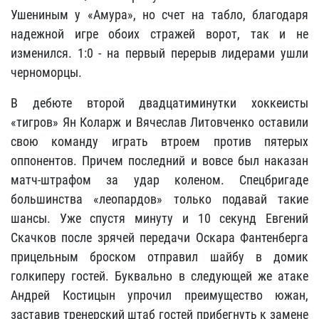
Ушениным у «Амура», но счет на табло, благодаря
надежной игре обоих стражей ворот, так и не
изменился. 1:0 - на первый перерыв лидерами ушли
черноморцы.
В дебюте второй двадцатиминутки хоккеисты
«тигров» Ян Коларж и Вячеслав Литовченко оставили
свою команду играть втроем против пятерых
оппонентов. Причем последний и вовсе был наказан
матч-штрафом за удар коленом. Спецбригаде
большинства «
леопардов»
только подавай такие
шансы. Уже спустя минуту и 10 секунд Евгений
Скачков после зрячей передачи Оскара Фантенберга
прицельным броском отправил шайбу в домик
голкиперу гостей. Буквально в следующей же атаке
Андрей Костицын упрочил преимущество южан,
заставив тренерский штаб гостей прибегнуть к замене