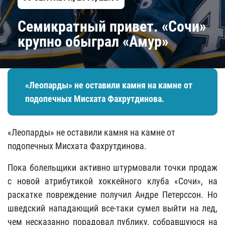
Семикратный привет. «Сочи»
крупно обыграл «Амур»​
«Леопарды» не оставили камня на камне от
подопечных Мисхата Фахрутдинова.
«Леопарды» не оставили камня на камне от
подопечных Мисхата Фахрутдинова.
Пока болельщики активно штурмовали точки продаж
с новой атрибутикой хоккейного клуба «Сочи», на
раскатке повреждение получил Андре Петерссон. Но
шведский нападающий все-таки сумел выйти на лед,
чем несказанно порадовал публику, собравшуюся на