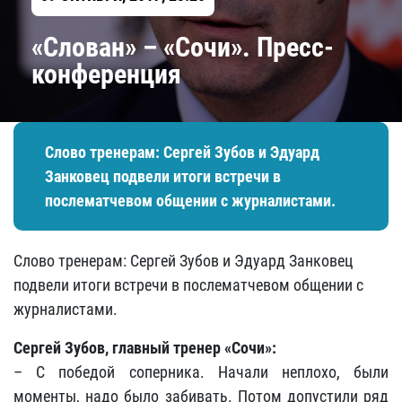
«Слован» – «Сочи». Пресс-
конференция
Слово тренерам: Сергей Зубов и Эдуард
Занковец подвели итоги встречи в
послематчевом общении с журналистами.
Слово тренерам: Сергей Зубов и Эдуард Занковец
подвели итоги встречи в послематчевом общении с
журналистами.
Сергей Зубов, главный тренер «Сочи»:
– С победой соперника. Начали неплохо, были
моменты, надо было забивать. Потом допустили ряд