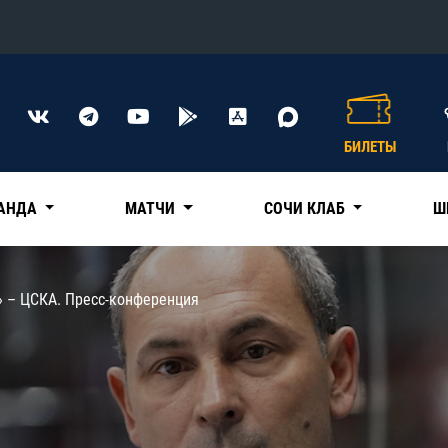
Конференция «Восток»
Дивизион Харламова
БИЛЕТЫ
Автомобилист
сляции
Ак Барс
АНДА
МАТЧИ
СОЧИ КЛАБ
Ш
Металлург Мг
Нефтехимик
 трансляции
» – ЦСКА. Пресс-конференция
Трактор
магазин
Дивизион Чернышева
Авангард
ние КХЛ
Адмирал