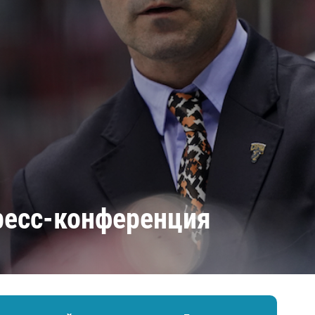
Амур
Барыс
Салават Юлаев
Сибирь
ресс-конференция