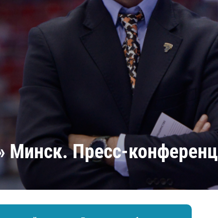
Амур
Барыс
Салават Юлаев
Сибирь
» Минск. Пресс-конферен