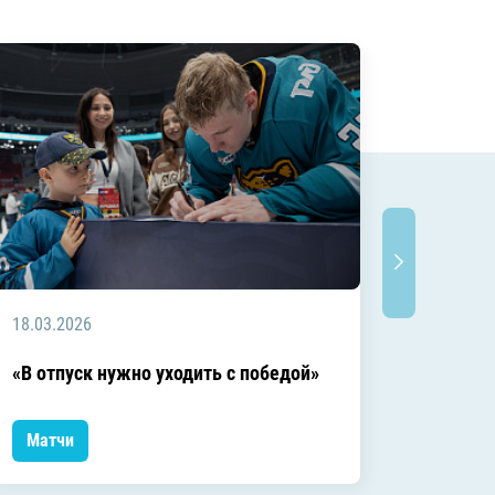
18.03.2026
18.03.2
Заключ
«В отпуск нужно уходить с победой»
сезоне
Матчи
Матчи