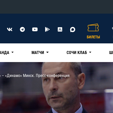
Конференция «Восток»
Дивизион Харламова
БИЛЕТЫ
Автомобилист
сляции
Ак Барс
АНДА
МАТЧИ
СОЧИ КЛАБ
Ш
Металлург Мг
Нефтехимик
 трансляции
» – «Динамо» Минск. Пресс-конференция
Трактор
магазин
Дивизион Чернышева
Авангард
ние КХЛ
Адмирал