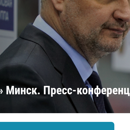
Амур
Барыс
Салават Юлаев
Сибирь
» Минск. Пресс-конферен