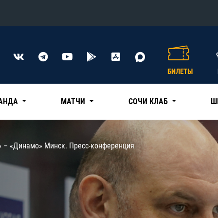
Конференция «Восток»
Дивизион Харламова
БИЛЕТЫ
Автомобилист
сляции
Ак Барс
АНДА
МАТЧИ
СОЧИ КЛАБ
Ш
Металлург Мг
Нефтехимик
 трансляции
» – «Динамо» Минск. Пресс-конференция
Трактор
магазин
Дивизион Чернышева
Авангард
ние КХЛ
Адмирал