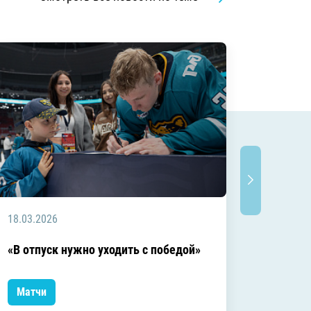
18.03.2026
18.03.2
Заключ
«В отпуск нужно уходить с победой»
сезоне
Матчи
Матчи