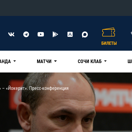
Конференция «Восток»
Дивизион Харламова
БИЛЕТЫ
Автомобилист
сляции
Ак Барс
АНДА
МАТЧИ
СОЧИ КЛАБ
Ш
Металлург Мг
Нефтехимик
 трансляции
» – «Йокерит». Пресс-конференция
Трактор
магазин
Дивизион Чернышева
Авангард
ние КХЛ
Адмирал