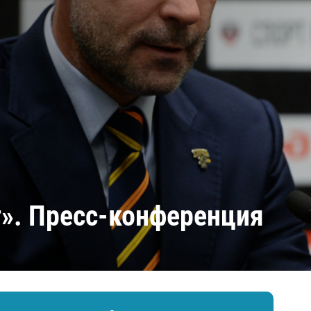
Амур
Барыс
Салават Юлаев
Сибирь
т». Пресс-конференция