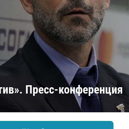
Амур
Барыс
Салават Юлаев
Сибирь
тив». Пресс-конференция