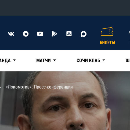
Конференция «Восток»
Дивизион Харламова
БИЛЕТЫ
Автомобилист
сляции
Ак Барс
АНДА
МАТЧИ
СОЧИ КЛАБ
Ш
Металлург Мг
Нефтехимик
 трансляции
» – «Локомотив». Пресс-конференция
Трактор
магазин
Дивизион Чернышева
Авангард
ние КХЛ
Адмирал