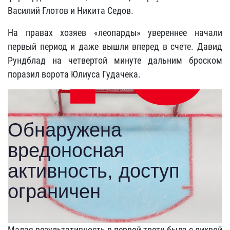
Василий Глотов и Никита Седов.
На правах хозяев «леопарды» увереннее начали
первый период и даже вышли вперед в счете. Давид
Рундблад на четвертой минуте дальним броском
поразил ворота Юлиуса Гудачека.
Малая результативность в первой трети была с лихвой