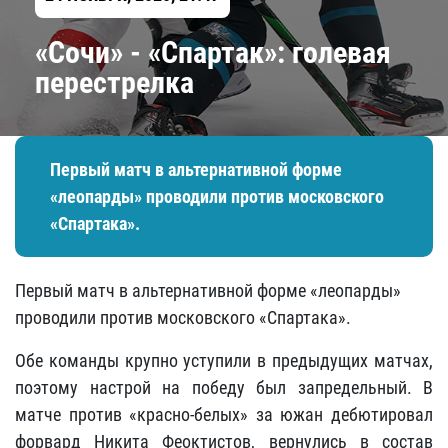
«Сочи» - «Спартак»: голевая
перестрелка
Первый матч в альтернативной форме
«леопарды» проводили против московского
«Спартака».
Первый матч в альтернативной форме «леопарды»
проводили против московского «Спартака».
Обе команды крупно уступили в предыдущих матчах,
поэтому настрой на победу был запредельный. В
матче против «красно-белых» за южан дебютировал
форвард Никита Феоктистов, вернулись в состав