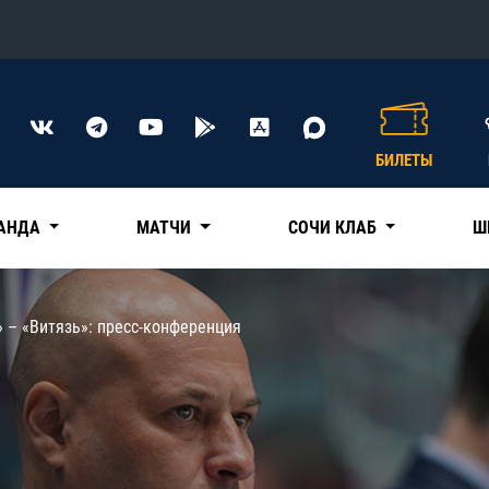
Конференция «Восток»
Дивизион Харламова
БИЛЕТЫ
Автомобилист
сляции
Ак Барс
АНДА
МАТЧИ
СОЧИ КЛАБ
Ш
Металлург Мг
Нефтехимик
 трансляции
» – «Витязь»: пресс-конференция
Трактор
магазин
Дивизион Чернышева
Авангард
ние КХЛ
Адмирал