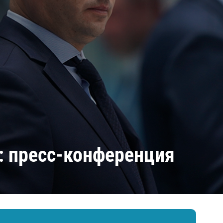
Амур
Барыс
Салават Юлаев
Сибирь
: пресс-конференция