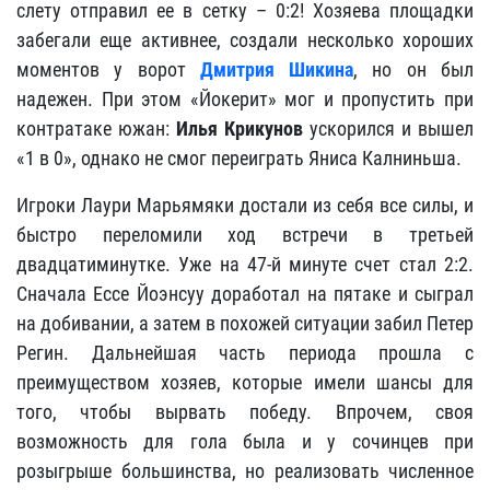
слету отправил ее в сетку – 0:2! Хозяева площадки
забегали еще активнее, создали несколько хороших
моментов у ворот
Дмитрия Шикина
, но он был
надежен. При этом «Йокерит» мог и пропустить при
контратаке южан:
Илья Крикунов
ускорился и вышел
«1 в 0», однако не смог переиграть Яниса Калниньша.
Игроки Лаури Марьямяки достали из себя все силы, и
быстро переломили ход встречи в третьей
двадцатиминутке. Уже на 47-й минуте счет стал 2:2.
Сначала Ессе Йоэнсуу доработал на пятаке и сыграл
на добивании, а затем в похожей ситуации забил Петер
Регин. Дальнейшая часть периода прошла с
преимуществом хозяев, которые имели шансы для
того, чтобы вырвать победу. Впрочем, своя
возможность для гола была и у сочинцев при
розыгрыше большинства, но реализовать численное