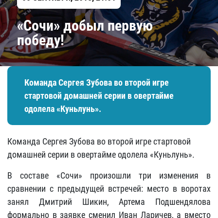
«Сочи» добыл первую
победу!
Команда Сергея Зубова во второй игре
стартовой домашней серии в овертайме
одолела «Куньлунь».
Команда Сергея Зубова во второй игре стартовой
домашней серии в овертайме одолела «Куньлунь».
В составе «Сочи» произошли три изменения в
сравнении с предыдущей встречей: место в воротах
занял Дмитрий Шикин, Артема Подшендялова
формально в заявке сменил Иван Ларичев, а вместо