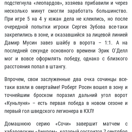
подстегнула «леопардов», хозяева прибавили и через
несколько минут смогли заработать большинство.
При игре 5 на 4 у южан дела не клеились, но после
очередной попытки игроки Сергея Зубова все-таки
закрепились в зоне, и оказавшийся за лицевой линией
Дамир Мусин завез шайбу в ворота – 1:1. А на
последней секунде основного времени Эрик О’Делл
мог и вовсе оформлять победу, однако с близкого
расстояния попал в штангу.
Впрочем, свои заслуженные два очка сочинцы все-
таки взяли в овертайме! Роберт Росен вошел в зону и
точнейшим броском поразил дальний угол ворот
«Куньлуня» – есть первая победа в новом сезоне и
первый гол шведского легионера в КХЛ!
Домашнюю серию «Сочи» завершит матчем с
хабаровским «Амуром», который состоится 7 сентября