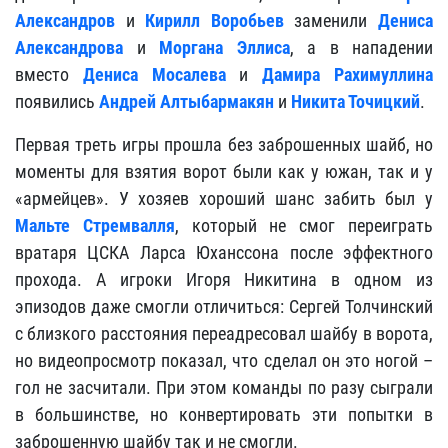
Александров
и
Кирилл Воробьев
заменили
Дениса
Александрова
и
Моргана Эллиса
, а в нападении
вместо
Дениса Мосалева
и
Дамира Рахимуллина
появились
Андрей Алтыбармакян
и
Никита Точицкий
.
Первая треть игры прошла без заброшенных шайб, но
моменты для взятия ворот были как у южан, так и у
«армейцев». У хозяев хороший шанс забить был у
Мальте Стремвалля
, который не смог переиграть
вратаря ЦСКА Ларса Юханссона после эффектного
прохода. А игроки Игоря Никитина в одном из
эпизодов даже смогли отличиться: Сергей Толчинский
с близкого расстояния переадресовал шайбу в ворота,
но видеопросмотр показал, что сделал он это ногой –
гол не засчитали. При этом команды по разу сыграли
в большинстве, но конвертировать эти попытки в
заброшенную шайбу так и не смогли.