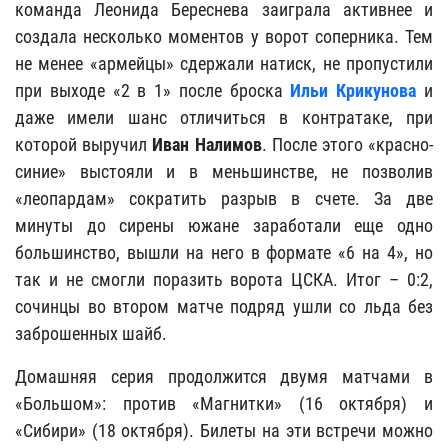
команда Леонида Береснева заиграла активнее и
создала несколько моментов у ворот соперника. Тем
не менее «армейцы» сдержали натиск, не пропустили
при выходе «2 в 1» после броска
Иль
и
Крикуно
ва
и
даже имели шанс отличиться в контратаке, при
которой выручил
Иван Налимов
. После этого «красно-
синие» выстояли и в меньшинстве, не позволив
«леопардам» сократить разрыв в счете. За две
минуты до сирены южане заработали еще одно
большинство, вышли на него в формате «6 на 4», но
так и не смогли поразить ворота ЦСКА. Итог – 0:2,
сочинцы во втором матче подряд ушли со льда без
заброшенных шайб.
Домашняя серия продолжится двумя матчами в
«Большом»: против «Магнитки» (16 октября) и
«Сибири» (18 октября). Билеты на эти встречи можно