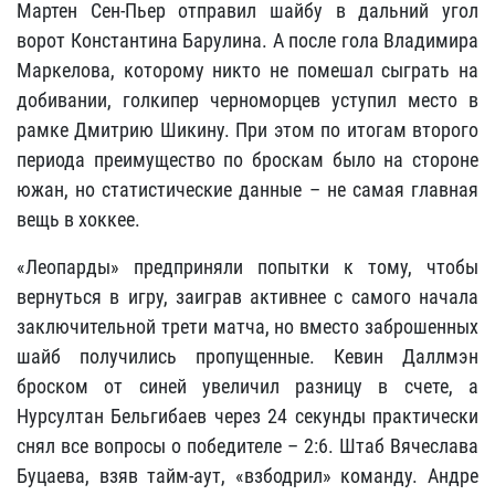
Мартен Сен-Пьер отправил шайбу в дальний угол
ворот Константина Барулина. А после гола Владимира
Маркелова, которому никто не помешал сыграть на
добивании, голкипер черноморцев уступил место в
рамке Дмитрию Шикину. При этом по итогам второго
периода преимущество по броскам было на стороне
южан, но статистические данные – не самая главная
вещь в хоккее.
«Леопарды» предприняли попытки к тому, чтобы
вернуться в игру, заиграв активнее с самого начала
заключительной трети матча, но вместо заброшенных
шайб получились пропущенные. Кевин Даллмэн
броском от синей увеличил разницу в счете, а
Нурсултан Бельгибаев через 24 секунды практически
снял все вопросы о победителе – 2:6. Штаб Вячеслава
Буцаева, взяв тайм-аут, «взбодрил» команду. Андре