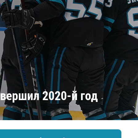
Амур
Барыс
Салават Юлаев
Сибирь
авершил 2020-й год