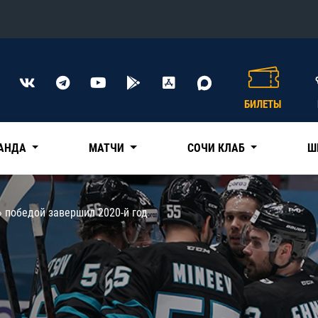
Конференция «Восток»
Дивизион Харламова
БИЛЕТЫ
Автомобилист
сляции
Ак Барс
АНДА
МАТЧИ
СОЧИ КЛАБ
Ш
Металлург Мг
Нефтехимик
 трансляции
» победой завершил 2020-й год
Трактор
магазин
Дивизион Чернышева
Авангард
ние КХЛ
Адмирал