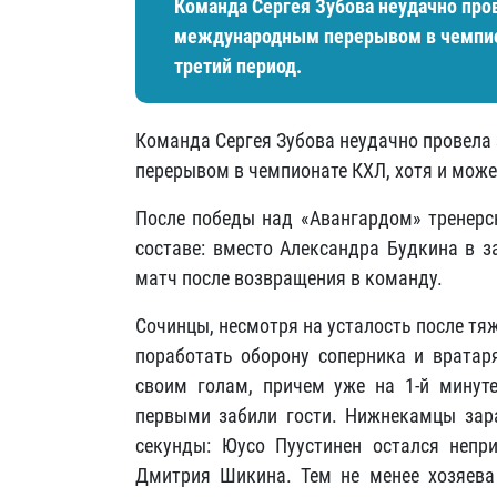
Команда Сергея Зубова неудачно про
международным перерывом в чемпиона
третий период.
Команда Сергея Зубова неудачно провел
перерывом в чемпионате КХЛ, хотя и может
После победы над «Авангардом» тренерс
составе: вместо Александра Будкина в з
матч после возвращения в команду.
Сочинцы, несмотря на усталость после тя
поработать оборону соперника и вратаря
своим голам, причем уже на 1-й минут
первыми забили гости. Нижнекамцы зара
секунды: Юусо Пуустинен остался неп
Дмитрия Шикина. Тем не менее хозяева