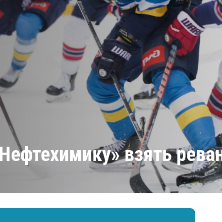
Амур
Барыс
Салават Юлаев
Сибирь
«Нефтехимику» взять рева