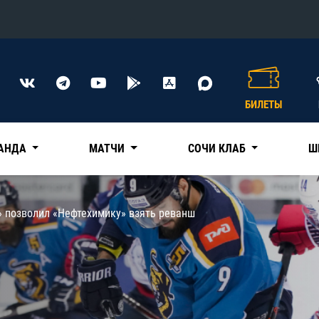
Конференция «Восток»
Дивизион Харламова
БИЛЕТЫ
Автомобилист
сляции
Ак Барс
АНДА
МАТЧИ
СОЧИ КЛАБ
Ш
Металлург Мг
Нефтехимик
 трансляции
» позволил «Нефтехимику» взять реванш
Трактор
магазин
Дивизион Чернышева
Авангард
ние КХЛ
Адмирал