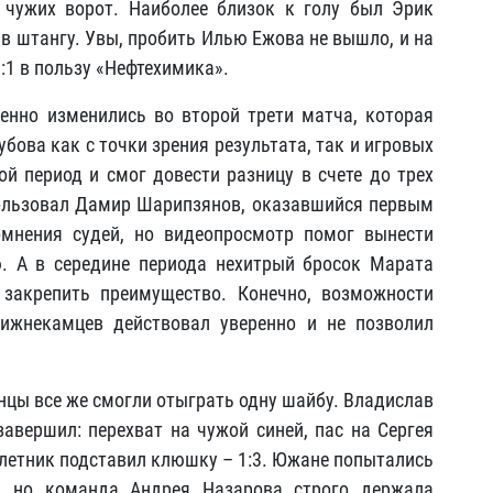
 чужих ворот. Наиболее близок к голу был Эрик
 в штангу. Увы, пробить Илью Ежова не вышло, и на
:1 в пользу «Нефтехимика».
енно изменились во второй трети матча, которая
бова как с точки зрения результата, так и игровых
ой период и смог довести разницу в счете до трех
ользовал Дамир Шарипзянов, оказавшийся первым
омнения судей, но видеопросмотр помог вынести
. А в середине периода нехитрый бросок Марата
закрепить преимущество. Конечно, возможности
нижнекамцев действовал уверенно и не позволил
инцы все же смогли отыграть одну шайбу. Владислав
завершил: перехват на чужой синей, пас на Сергея
алетник подставил клюшку – 1:3. Южане попытались
а, но команда Андрея Назарова строго держала