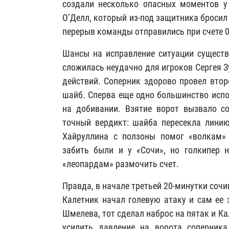
создали несколько опасных моментов у
О’Делл, который из-под защитника бросил
перерыв команды отправились при счете 0
Шансы на исправление ситуации существ
сложилась неудачно для игроков Сергея Зу
действий. Соперник здорово провел втор
шайб. Сперва еще одно большинство исп
на добивании. Взятие ворот вызвало с
точный вердикт: шайба пересекла линию
Хайруллина с ползоны помог «волкам» 
забить были и у «Сочи», но голкипер 
«леопардам» размочить счет.
Правда, в начале третьей 20-минутки соч
Калетник начал голевую атаку и сам ее 
Шмелева, тот сделал наброс на пятак и К
усилить давление на ворота соперник