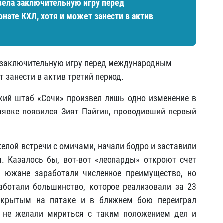
вела заключительную игру перед
те КХЛ, хотя и может занести в актив
а заключительную игру перед международным
 занести в актив третий период.
кий штаб «Сочи» произвел лишь одно изменение в
аявке появился Зият Пайгин, проводивший первый
желой встречи с омичами, начали бодро и заставили
. Казалось бы, вот-вот «леопарды» откроют счет
е южане заработали численное преимущество, но
ботали большинство, которое реализовали за 23
рикрытым на пятаке и в ближнем бою переиграл
 не желали мириться с таким положением дел и