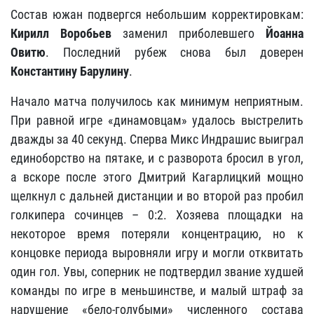
Состав южан подвергся небольшим корректировкам:
Кирилл Воробьев
заменил приболевшего
Йоанна
Овитю
. Последний рубеж снова был доверен
Константину Барулину
.
Начало матча получилось как минимум неприятным.
При равной игре «динамовцам» удалось выстрелить
дважды за 40 секунд. Сперва Микс Индрашис выиграл
единоборство на пятаке, и с разворота бросил в угол,
а вскоре после этого Дмитрий Кагарлицкий мощно
щелкнул с дальней дистанции и во второй раз пробил
голкипера сочинцев – 0:2. Хозяева площадки на
некоторое время потеряли концентрацию, но к
концовке периода выровняли игру и могли отквитать
один гол. Увы, соперник не подтвердил звание худшей
команды по игре в меньшинстве, и малый штраф за
нарушение «бело-голубыми» численного состава