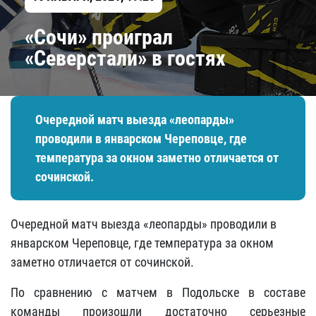
«Сочи» проиграл
«Северстали» в гостях
Очередной матч выезда «леопарды»
проводили в январском Череповце, где
температура за окном заметно отличается от
сочинской.
Очередной матч выезда «леопарды» проводили в
январском Череповце, где температура за окном
заметно отличается от сочинской.
По сравнению с матчем в Подольске в составе
команды произошли достаточно серьезные